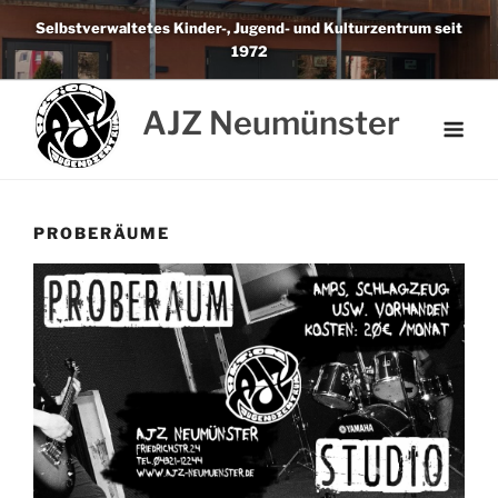
Weiter
Selbstverwaltetes Kinder-, Jugend- und Kulturzentrum seit
zum
1972
Inhalt
AJZ Neumünster
PROBERÄUME