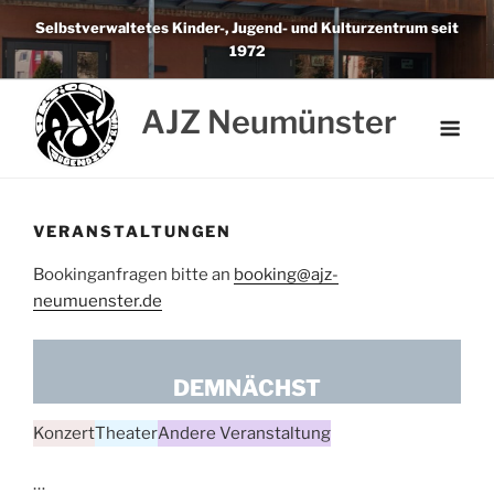
Weiter
Selbstverwaltetes Kinder-, Jugend- und Kulturzentrum seit
zum
1972
Inhalt
AJZ Neumünster
VERANSTALTUNGEN
Bookinganfragen bitte an
booking@ajz-
neumuenster.de
DEMNÄCHST
Konzert
Theater
Andere Veranstaltung
…