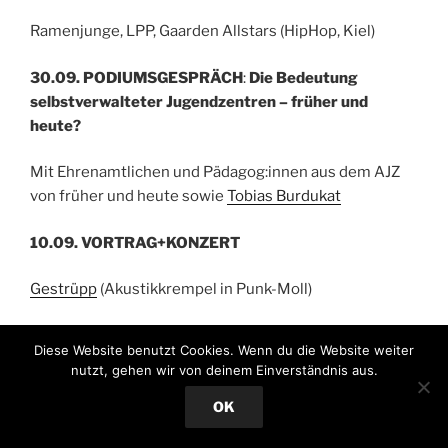
Ramenjunge, LPP, Gaarden Allstars (HipHop, Kiel)
30.09. PODIUMSGESPRÄCH
:
Die Bedeutung
selbstverwalteter Jugendzentren –
früher und
heute?
Mit Ehrenamtlichen und Pädagog:innen aus dem AJZ
von früher und heute sowie
Tobias Burdukat
10.09. VORTRAG+KONZERT
Gestrüpp
(Akustikkrempel in Punk-Moll)
Vortrag: Jugend zwischen Rebellion und
Diese Website benutzt Cookies. Wenn du die Website weiter
Institutionalisierung
nutzt, gehen wir von deinem Einverständnis aus.
01.09. VORTRAG
:
DIY Selbstverwaltung im
OK
Jugendzentrum
. Melanie Groß