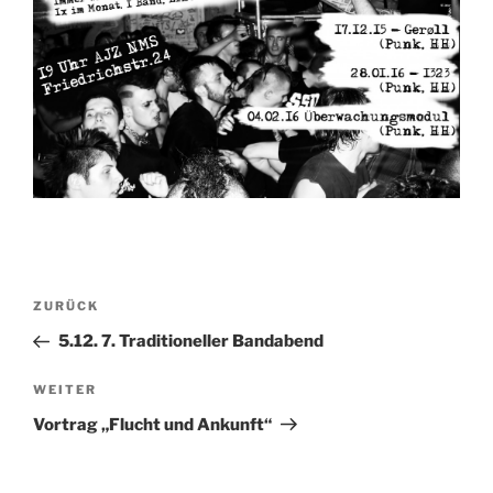
Beitragsnavigation
Vorheriger
ZURÜCK
Beitrag
5.12. 7. Traditioneller Bandabend
Nächster
WEITER
Beitrag
Vortrag „Flucht und Ankunft“