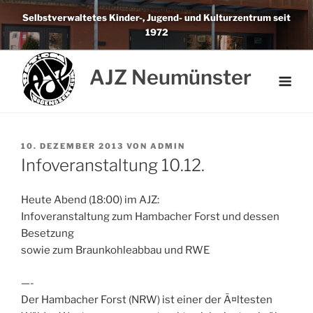
Weiter
Selbstverwaltetes Kinder-, Jugend- und Kulturzentrum seit
zum
1972
Inhalt
AJZ Neumünster
VERÖFFENTLICHT
10. DEZEMBER 2013
VON
ADMIN
AM
Infoveranstaltung 10.12.
Heute Abend (18:00) im AJZ:
Infoveranstaltung zum Hambacher Forst und dessen
Besetzung
sowie zum Braunkohleabbau und RWE
—-
Der Hambacher Forst (NRW) ist einer der Ã¤ltesten